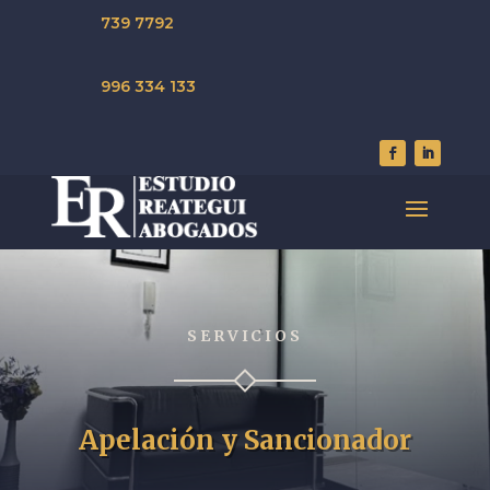
739 7792
996 334 133
SERVICIOS
Apelación y Sancionador