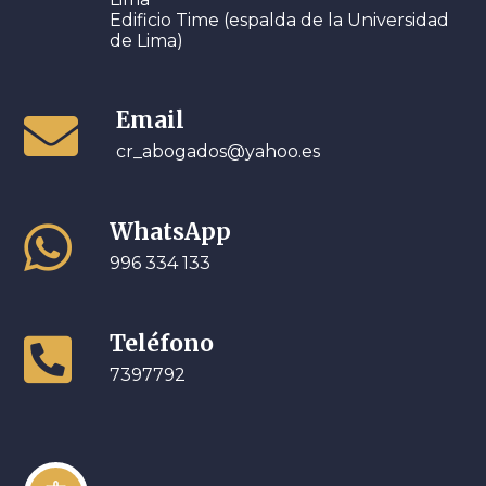
Edificio Time (espalda de la Universidad
de Lima)
Email

cr_abogados@yahoo.es
WhatsApp

996 334 133
Teléfono

7397792